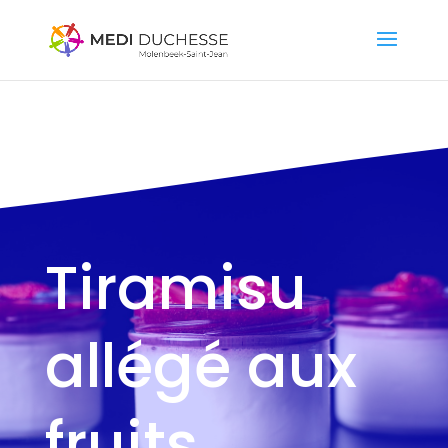
Tiramisu
allégé aux
fruits