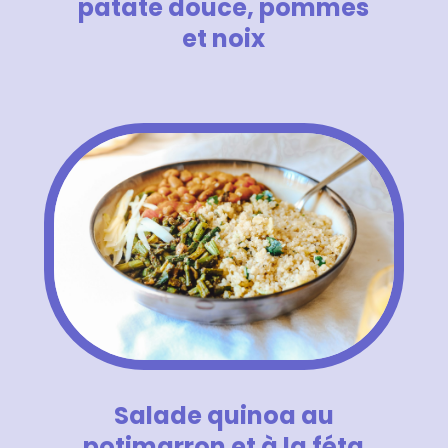
patate douce, pommes
et noix
Salade quinoa au
potimarron et à la féta