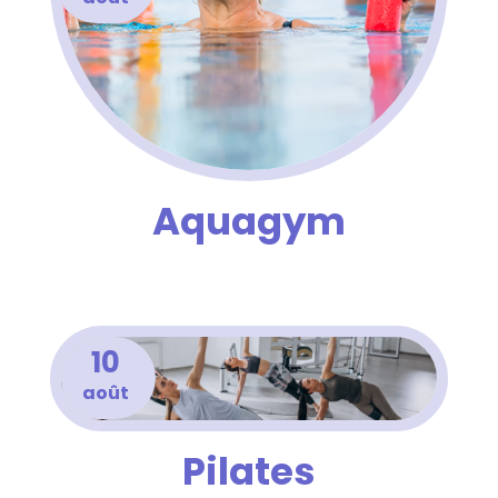
Aquagym
10
août
Pilates